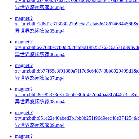
xt=urn:btih:cc49685f78215760dabdeb6b8083417afa3ef3f0&d
异世界悠闲农家04.mp4
magnet:?
xt=urn:btih:1d6d1c31308fa27b9c5a21cfa63618674684456b&
异世界悠闲农家05.mp4
magnet:?
xt=urn:btih:e2764beccb0d202fcbfad18b257763c6a571d39f&d
异世界悠闲农家06.mp4
magnet:?
xt=urn:btih:bb77f65e3f91880a7f17d6c648743bb8020499d1&
异世界悠闲农家07.mp4
magnet:?
xt=urn:btih:8ec85373e35f0e56e36fd422d64baa8f744673f1&d
异世界悠闲农家08.mp4
magnet:?
xt=urn:btih:651c22e40abed3b1bb8b251f96d9eec48e374254&
异世界悠闲农家09.mp4
magnet:?