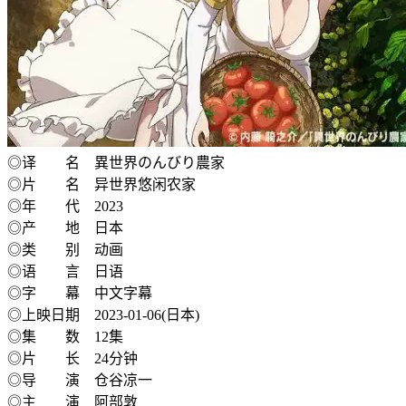
◎译 名 異世界のんびり農家
◎片 名 异世界悠闲农家
◎年 代 2023
◎产 地 日本
◎类 别 动画
◎语 言 日语
◎字 幕 中文字幕
◎上映日期 2023-01-06(日本)
◎集 数 12集
◎片 长 24分钟
◎导 演 仓谷凉一
◎主 演 阿部敦