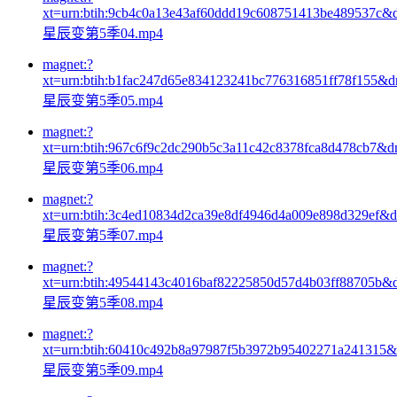
xt=urn:btih:9cb4c0a13e43af60ddd19c608751413be489537c&
星辰变第5季04.mp4
magnet:?
xt=urn:btih:b1fac247d65e834123241bc776316851ff78f155&
星辰变第5季05.mp4
magnet:?
xt=urn:btih:967c6f9c2dc290b5c3a11c42c8378fca8d478cb7&d
星辰变第5季06.mp4
magnet:?
xt=urn:btih:3c4ed10834d2ca39e8df4946d4a009e898d329ef&
星辰变第5季07.mp4
magnet:?
xt=urn:btih:49544143c4016baf82225850d57d4b03ff88705b&
星辰变第5季08.mp4
magnet:?
xt=urn:btih:60410c492b8a97987f5b3972b95402271a241315
星辰变第5季09.mp4