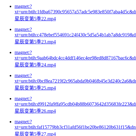
magnet:?
xt=urn:btih:1fdba67390c95657a57adc5e983e850f7aba4d5c&
星辰变第5季22.mp4
magnet:?
xt=urn:btih:c478ebef554691c24f430c5d5a54b1ab7a8dc919&
星辰变第5季23.mp4
magnet:?
xt=urn:btih:9aab64bdc4cc4ddf146ec4ee98ed8d87167bac6c&
星辰变第5季24.mp4
magnet:?
xt=urn:btih:0bcf8ea7219f2c965abda9b046fb45e3d240c2a6&d
星辰变第5季25.mp4
magnet:?
xt=urn:btih:d9912fa9ffa95cdb04b88b6073642d35683fe223&
星辰变第5季26.mp4
magnet:?
xt=urn:btih:faf15779bb3cf31afd56f1be20be86120b631f15&d
星辰变第5季27.mp4