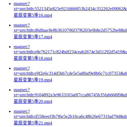
magnet:?
xt=urn:btih:5521345e823e921fd66853b2434c352262e09062
星辰变第5季16.mp4
magnet:?
xt=urn:btih:d6dfaac8e8b3610706f37f6203e0b8e2d5752be8&
星辰变第5季17.mp4
magnet:?
xt=urn:btih:e8e762171c824bdf234ceab2674e3d11292d5419&
星辰变第5季18.mp4
magnet:?
xt=urn:btih:e9f2e6c314d5bb7cde5e5a80af9e8b6c71c07353&d
星辰变第5季19.mp4
magnet:?
xt=urn:btih:9104892a3e9633163a0f7cca86745b35fab668f0&
星辰变第5季20.mp4
magnet:?
xt=urn:btih:d558eeef3b7f6e5e2b16ca6c48b26e6731fad79d&d
星辰变第5季21.mp4