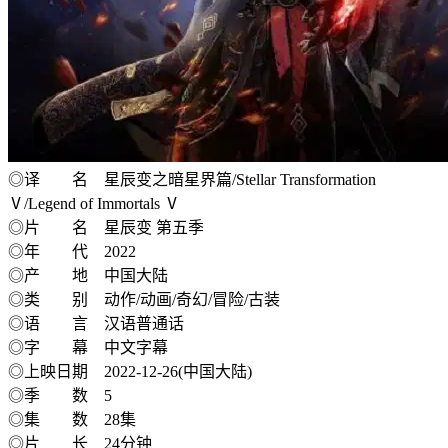
◎译 名 星辰变之暗星界篇/Stellar Transformation
Ⅴ/Legend of Immortals Ⅴ
◎片 名 星辰变 第五季
◎年 代 2022
◎产 地 中国大陆
◎类 别 动作/动画/奇幻/冒险/古装
◎语 言 汉语普通话
◎字 幕 中文字幕
◎上映日期 2022-12-26(中国大陆)
◎季 数 5
◎集 数 28集
◎片 长 24分钟