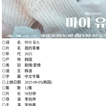
◎译 名 마이 유스
◎片 名 我的青春
◎年 代 2025
◎产 地 韩国
◎类 别 剧情/爱情
◎语 言 韩语
◎字 幕 中文字幕
◎上映日期 2025-09-05(韩国)
◎集 数 12集
◎片 长 50分钟
◎导 演 李尚烨
◎主 演 宋仲基