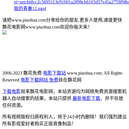
xt=urn:btih:c2c5695113e91601a2898cb6165d57e45a2759f9&
我的青春12.mp4
请把www.piaohua.com分享给你的朋友,更多人使用,速度更快
飘花电影网www.piaohua.com欢迎你每天来！
2006-2023 飘花免费
电影下载站
www.piaohua.com. All Rights
Reserved
电影下载网站 免费
就在飘花网
下载电影
就来飘花电影网，本站资源均为网络免费资源搜索机
器人自动搜索的结果，本站只提供
最新电影下载
，并不存放
任何资源。
所有视频版权归原权利人，将于24小时内删除！我们强烈建议
所有影视爱好者购买正版音像制品！