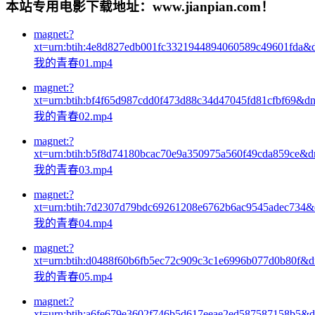
本站专用电影下载地址：www.jianpian.com！
magnet:?
xt=urn:btih:4e8d827edb001fc3321944894060589c49601fda&
我的青春01.mp4
magnet:?
xt=urn:btih:bf4f65d987cdd0f473d88c34d47045fd81cfbf69&d
我的青春02.mp4
magnet:?
xt=urn:btih:b5f8d74180bcac70e9a350975a560f49cda859ce&
我的青春03.mp4
magnet:?
xt=urn:btih:7d2307d79bdc69261208e6762b6ac9545adec734
我的青春04.mp4
magnet:?
xt=urn:btih:d0488f60b6fb5ec72c909c3c1e6996b077d0b80f&
我的青春05.mp4
magnet:?
xt=urn:btih:a6fe679e3602f746b5d617eeae2ed587587158b5&