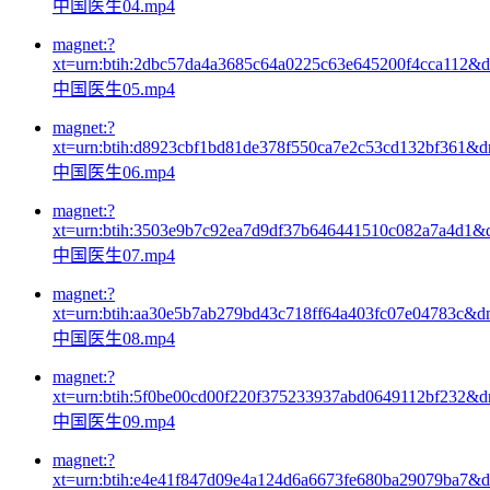
中国医生04.mp4
magnet:?
xt=urn:btih:2dbc57da4a3685c64a0225c63e645200f4cca112&
中国医生05.mp4
magnet:?
xt=urn:btih:d8923cbf1bd81de378f550ca7e2c53cd132bf361&
中国医生06.mp4
magnet:?
xt=urn:btih:3503e9b7c92ea7d9df37b646441510c082a7a4d1&
中国医生07.mp4
magnet:?
xt=urn:btih:aa30e5b7ab279bd43c718ff64a403fc07e04783c&d
中国医生08.mp4
magnet:?
xt=urn:btih:5f0be00cd00f220f375233937abd0649112bf232&
中国医生09.mp4
magnet:?
xt=urn:btih:e4e41f847d09e4a124d6a6673fe680ba29079ba7&