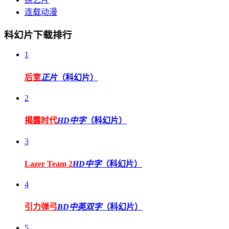
连载动漫
科幻片下载排行
1
后室
正片
（科幻片）
2
揭露时代
HD中字
（科幻片）
3
Lazer Team 2
HD中字
（科幻片）
4
引力弹弓
BD中英双字
（科幻片）
5