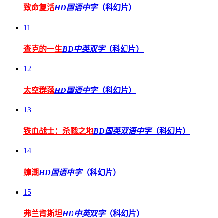
致命复活
HD国语中字
（科幻片）
11
查克的一生
BD中英双字
（科幻片）
12
太空群落
HD国语中字
（科幻片）
13
铁血战士：杀戮之地
BD国英双语中字
（科幻片）
14
蟑潮
HD国语中字
（科幻片）
15
弗兰肯斯坦
HD中英双字
（科幻片）