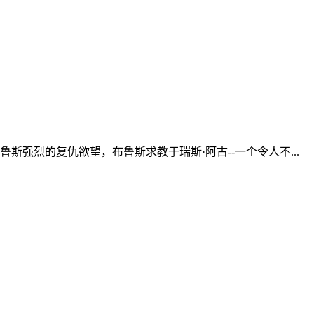
强烈的复仇欲望，布鲁斯求教于瑞斯·阿古--一个令人不...