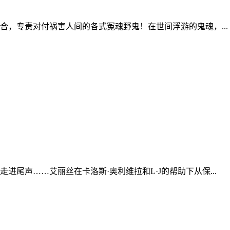
合，专责对付祸害人间的各式冤魂野鬼！在世间浮游的鬼魂，...
尾声……艾丽丝在卡洛斯·奥利维拉和L·J的帮助下从保...