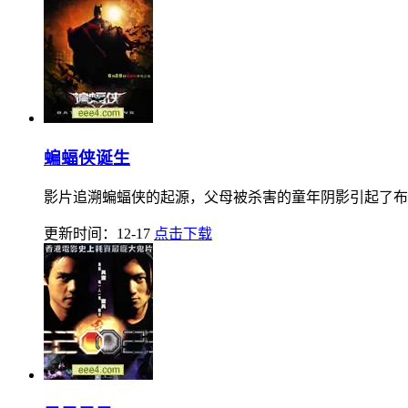
蝙蝠侠诞生
影片追溯蝙蝠侠的起源，父母被杀害的童年阴影引起了布鲁斯
更新时间：12-17
点击下载