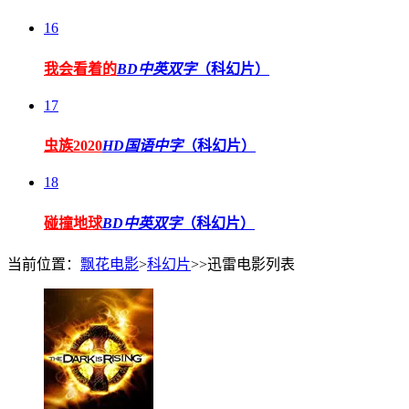
16
我会看着的
BD中英双字
（科幻片）
17
虫族2020
HD国语中字
（科幻片）
18
碰撞地球
BD中英双字
（科幻片）
当前位置：
飘花电影
>
科幻片
>>迅雷电影列表