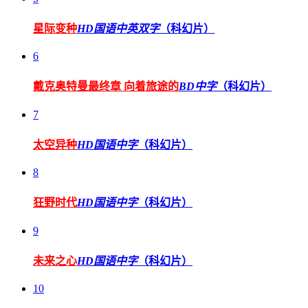
星际变种
HD国语中英双字
（科幻片）
6
戴克奥特曼最终章 向着旅途的
BD中字
（科幻片）
7
太空异种
HD国语中字
（科幻片）
8
狂野时代
HD国语中字
（科幻片）
9
未来之心
HD国语中字
（科幻片）
10