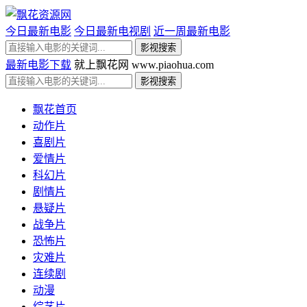
今日最新电影
今日最新电视剧
近一周最新电影
最新电影下载
就上飘花网 www.piaohua.com
飘花首页
动作片
喜剧片
爱情片
科幻片
剧情片
悬疑片
战争片
恐怖片
灾难片
连续剧
动漫
综艺片