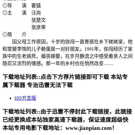
◎导 演 霍猛
◎主 演 汪尚
张楚文
张彦荣
◎简 介
因父母工作原因，十岁的徐闯一直寄居在乡下姥姥家，他
和堂舅李饱的儿子赖蛋是一对好朋友。1991年，徐闯经历了家
族中的生老病死、婚丧嫁娶，在岁月静流之中感受着亲人之间
隐忍又浓烈的情感。那一年的乡村也在悄然改变……
下载地址列表::
点击下方荐片链接即可下载 本站专
属下载器 专治迅雷无法下载
HD方言版
下载地址列表::
由于迅雷不停封此下载链接，此链接
已经更换成本站独家高速下载器，保证速度超级快
本站专用电影下载地址：www.jianpian.com！