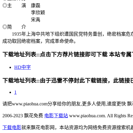
◎主 演 康磊
李欣颖
宋禹
◎简 介
1935年上海中共地下组织遭国民党特务重创，绝密档案危
成功取回绝密档案，完成革命使命。
下载地址列表::
点击下方荐片链接即可下载 本站专属
HD中字
下载地址列表::
由于迅雷不停封此下载链接，此链接已经
1
请把www.piaohua.com分享给你的朋友,更多人使用,速度更快 飘
2006-2023 飘花免费
电影下载站
www.piaohua.com. All Rights R
下载电影
就来飘花电影网，本站资源均为网络免费资源搜索机