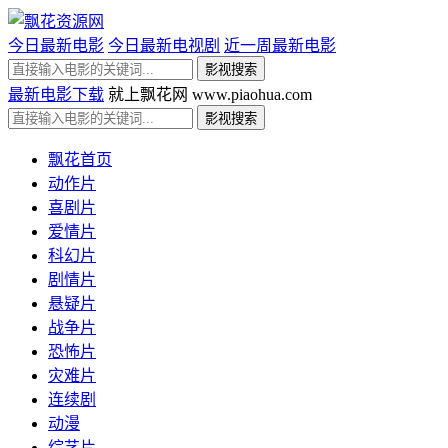
今日最新电影
今日最新电视剧
近一周最新电影
最新电影下载
就上飘花网 www.piaohua.com
飘花首页
动作片
喜剧片
爱情片
科幻片
剧情片
悬疑片
战争片
恐怖片
灾难片
连续剧
动漫
综艺片