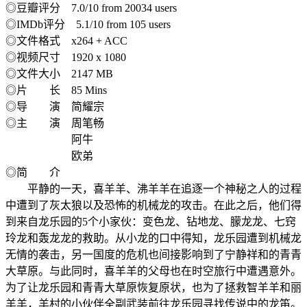
◎豆瓣评分 7.0/10 from 20034 users
◎IMDb评分 5.1/10 from 105 users
◎文件格式 x264 + ACC
◎视频尺寸 1920 x 1080
◎文件大小 2147 MB
◎片 长 85 Mins
◎导 演 简耀宗
◎主 演 周笔畅
阿牛
欧弟
◎简 介
平静的一天，喜羊羊、沸羊羊在追逐一个神秘之人的过程
中遭到了灰太狼以及恐怖的机械龙的攻击。在此之后，他们得
到来自龙乐园的5个小家伙：变色龙、钻地龙、朦龙龙、七窍
玲龙和轰龙龙的救助。从小龙的口中得知，龙乐园遭到机械龙
无情的袭击，另一国度的危机也间接影响到了宁静祥和的青青
大草原。与此同时，喜羊羊的父母也在时空旅行中遭遇意外。
为了让龙乐园和青青大草原恢复原状，也为了拯救智羊羊和丽
羊羊，羊村的小伙伴全副武装前往龙乐园寻找传说中的龙笛。