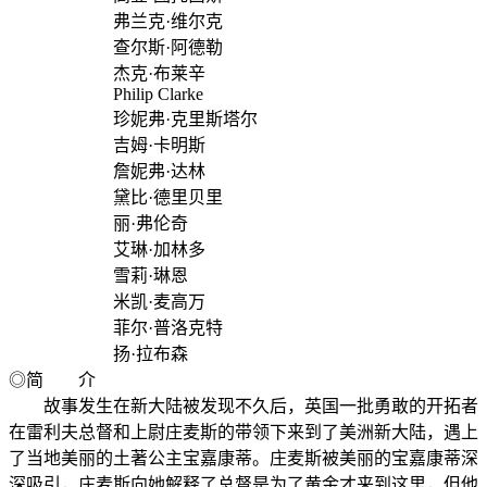
弗兰克·维尔克
查尔斯·阿德勒
杰克·布莱辛
Philip Clarke
珍妮弗·克里斯塔尔
吉姆·卡明斯
詹妮弗·达林
黛比·德里贝里
丽·弗伦奇
艾琳·加林多
雪莉·琳恩
米凯·麦高万
菲尔·普洛克特
扬·拉布森
◎简 介
故事发生在新大陆被发现不久后，英国一批勇敢的开拓者
在雷利夫总督和上尉庄麦斯的带领下来到了美洲新大陆，遇上
了当地美丽的土著公主宝嘉康蒂。庄麦斯被美丽的宝嘉康蒂深
深吸引，庄麦斯向她解释了总督是为了黄金才来到这里，但他