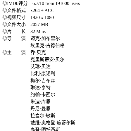
◎IMDb评分 6.7/10 from 191000 users
◎文件格式 x264 + ACC
◎视频尺寸 1920 x 1080
◎文件大小 2057 MB
◎片 长 82 Mins
◎导 演 迈克·加布里尔
埃里克·古德伯格
◎主 演 乔·贝克
克里斯蒂安·贝尔
艾琳·贝达
比利·康诺利
梅尔·吉布森
琳达·亨特
约翰·卡西尔
朱迪·库恩
丹尼·曼恩
拉塞尔·敏斯
戴维·奥格登·施蒂尔斯
高登·图托西斯