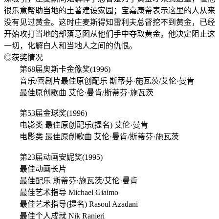
很乐意帮助当地的土著建设家园；宝嘉康蒂表示这里的人从来
没有见过黄金。这时庄麦斯得知雷利夫总督挖不到黄金，已经
开始攻打当地的部落意图从他们手中夺取黄金。他决定阻止这
一切，化解白人和当地人之间的仇恨。
◎获奖情况
第68届奥斯卡金像奖(1996)
音乐/喜剧片最佳原创配乐 斯蒂芬·施瓦茨/艾伦·曼肯
最佳原创歌曲 艾伦·曼肯/斯蒂芬·施瓦茨
第53届金球奖(1996)
电影类 最佳原创配乐(提名) 艾伦·曼肯
电影类 最佳原创歌曲 艾伦·曼肯/斯蒂芬·施瓦茨
第23届动画安妮奖(1995)
最佳动画长片
最佳配乐 斯蒂芬·施瓦茨/艾伦·曼肯
最佳艺术指导 Michael Giaimo
最佳艺术指导(提名) Rasoul Azadani
最佳个人成就 Nik Ranieri